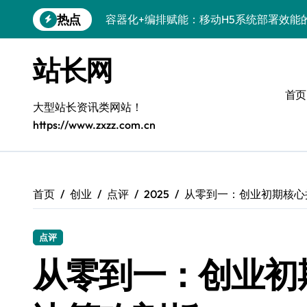
跳
热点
容器化+编排赋能：移动H5系统部署效能
转
到
科技赋能：系统优化+容器编排打造服务
内
站长网
容
科技赋能：容器化新策引领服务器高效部
首页
科技赋能：系统容器智能优化，高效编排
大型站长资讯类网站！
https://www.zxzz.com.cn
弹性架构赋能精准计算，重塑云端体验
Windows开发环境搭建：运行库管理全攻
5G赋能前端革新，重塑移动互联体验
首页
创业
点评
2025
从零到一：创业初期核心
鸿蒙云架构下弹性计算优化探索
点评
计算机视觉索引漏洞深度剖析与修复
从零到一：创业初
系统优化驱动：容器编排策略在服务器集