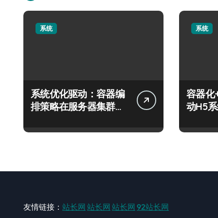
系统
系统
系统优化驱动：容器编
容器化
排策略在服务器集群的
动H5
科技分类实践
技跃迁
友情链接：
站长网
站长网
站长网
92站长网