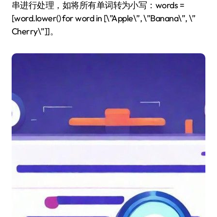
串进行处理，如将所有单词转为小写：words =
[word.lower() for word in [\”Apple\”, \”Banana\”, \”
Cherry\”]]。