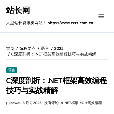
跳
站长网
转
到
内
大型站长资讯类网站！ https://www.zxzz.com.cn
容
首页
编程要点
语言
2025
C深度剖析：.NET框架高效编程技巧与实战精解
语言
C深度剖析：.NET框架高效编程
技巧与实战精解
由 dawei
8 月 7, 2025
没有评论
#
.NET框架
#
C
#
高效编程