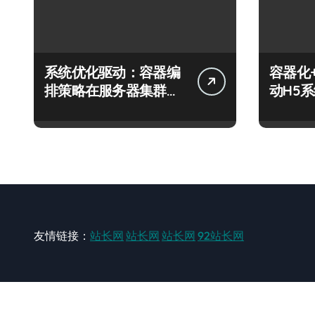
系统优化驱动：容器编
容器化
排策略在服务器集群的
动H5
科技分类实践
技跃迁
友情链接：
站长网
站长网
站长网
92站长网
站长网