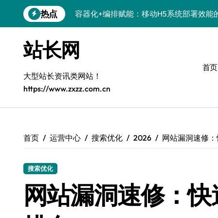
跳
热点
科技赋能：系统优化+容器编排打造服务
转
到
科技赋能：容器化新策引领服务器高效部
内
站长网
容
科技赋能：系统容器智能优化，高效编排
首页
弹性架构赋能精准计算，重塑云端体验
大型站长资讯类网站！
https://www.zxzz.com.cn
Windows开发环境搭建：运行库管理全攻
5G赋能前端革新，重塑移动互联体验
鸿蒙云架构下弹性计算优化探索
首页
运营中心
搜索优化
2026
网站漏洞速修：
计算机视觉索引漏洞深度剖析与修复
搜索优化
系统优化驱动：容器编排策略在服务器集
网站漏洞速修：快