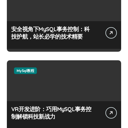
安全视角下MySQL事务控制：科
技护航，站长必学的技术精要
MySql教程
VR开发进阶：巧用MySQL事务控
制解锁科技新战力