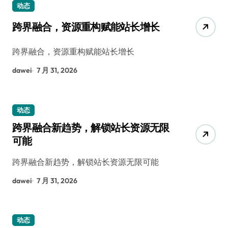
动态
跨界融合，资源重构赋能站长增长
跨界融合，资源重构赋能站长增长
dawei
7 月 31, 2026
动态
跨界融合新趋势，解锁站长资源无限
可能
跨界融合新趋势，解锁站长资源无限可能
dawei
7 月 31, 2026
动态