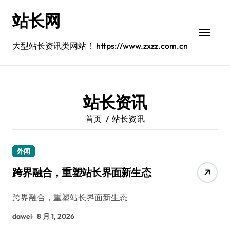
跳
站长网
转
到
内
大型站长资讯类网站！ https://www.zxzz.com.cn
容
站长资讯
首页
站长资讯
外闻
跨界融合，重塑站长界面新生态
跨界融合，重塑站长界面新生态
dawei
8 月 1, 2026