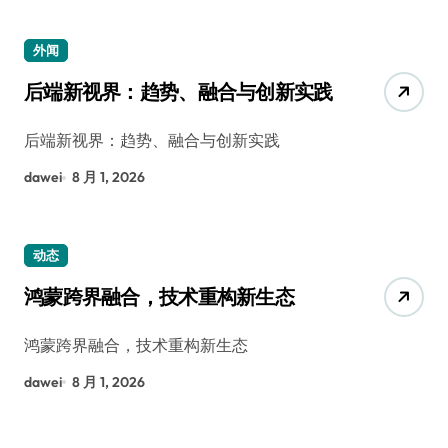
外闻
后端新视界：趋势、融合与创新实践
后端新视界：趋势、融合与创新实践
dawei
8 月 1, 2026
动态
鸿蒙跨界融合，技术重构新生态
鸿蒙跨界融合，技术重构新生态
dawei
8 月 1, 2026