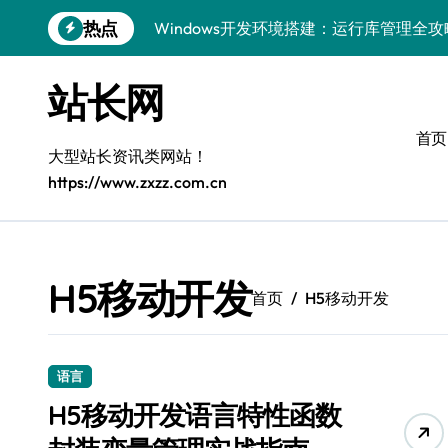
跳
热点
Windows开发环境搭建：运行库管理全攻
转
到
5G赋能前端革新，重塑移动互联体验
内
站长网
容
鸿蒙云架构下弹性计算优化探索
首页
计算机视觉索引漏洞深度剖析与修复
大型站长资讯类网站！
https://www.zxzz.com.cn
弹性计算重塑云架构：降本增效实战指南
驭5G之速，铸iOS移动互联新标杆
弹性计算赋能客户端云架构优化
H5移动开发
首页
H5移动开发
快速定位漏洞，优化索引效率
优化系统容器运维：高效编排提升客户体
语言
弹性架构赋能精准计算，重塑云端体验
H5移动开发语言特性函数