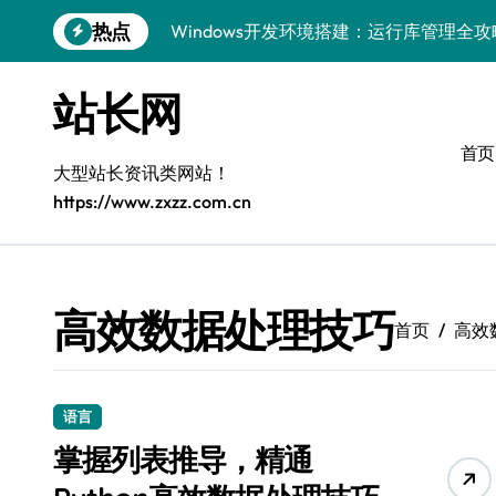
跳
热点
Windows开发环境搭建：运行库管理全攻
转
到
5G赋能前端革新，重塑移动互联体验
内
站长网
容
鸿蒙云架构下弹性计算优化探索
首页
计算机视觉索引漏洞深度剖析与修复
大型站长资讯类网站！
https://www.zxzz.com.cn
弹性计算重塑云架构：降本增效实战指南
驭5G之速，铸iOS移动互联新标杆
弹性计算赋能客户端云架构优化
高效数据处理技巧
首页
高效
快速定位漏洞，优化索引效率
优化系统容器运维：高效编排提升客户体
语言
弹性架构赋能精准计算，重塑云端体验
掌握列表推导，精通