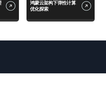
塑
鸿蒙云架构下弹性计算
优化探索