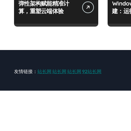
弹性架构赋能精准计
Wind
算，重塑云端体验
建：运
友情链接：
站长网
站长网
站长网
92站长网
站长网
大型站长资讯类网站！ https://www.zxzz.com.cn