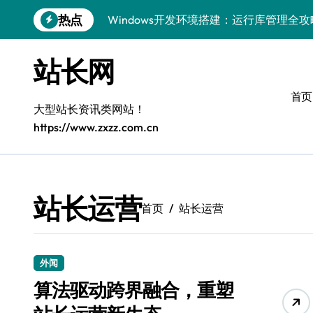
跳
热点
Windows开发环境搭建：运行库管理全攻
转
到
5G赋能前端革新，重塑移动互联体验
内
站长网
容
鸿蒙云架构下弹性计算优化探索
首页
计算机视觉索引漏洞深度剖析与修复
大型站长资讯类网站！
https://www.zxzz.com.cn
弹性计算重塑云架构：降本增效实战指南
驭5G之速，铸iOS移动互联新标杆
弹性计算赋能客户端云架构优化
站长运营
首页
站长运营
快速定位漏洞，优化索引效率
优化系统容器运维：高效编排提升客户体
外闻
弹性架构赋能精准计算，重塑云端体验
算法驱动跨界融合，重塑