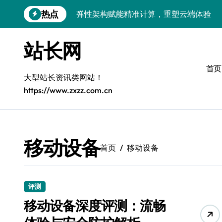
跳
热点
弹性架构赋能精准计算，重塑云端体验
转
到
Windows开发环境搭建：运行库管理全攻
内
站长网
容
5G赋能前端革新，重塑移动互联体验
首页
鸿蒙云架构下弹性计算优化探索
大型站长资讯类网站！
https://www.zxzz.com.cn
计算机视觉索引漏洞深度剖析与修复
弹性计算重塑云架构：降本增效实战指南
驭5G之速，铸iOS移动互联新标杆
移动设备
首页
移动设备
弹性计算赋能客户端云架构优化
快速定位漏洞，优化索引效率
评测
科技赋能：系统容器智能优化，高效编排
移动设备深度评测：流畅