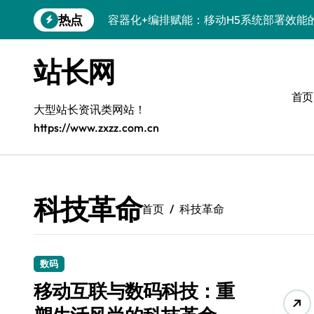
跳
热点
容器化+编排赋能：移动H5系统部署效能
转
到
科技赋能：系统优化+容器编排打造服务
内
站长网
容
科技赋能：容器化新策引领服务器高效部
首页
科技赋能：系统容器智能优化，高效编排
大型站长资讯类网站！
https://www.zxzz.com.cn
弹性架构赋能精准计算，重塑云端体验
Windows开发环境搭建：运行库管理全攻
5G赋能前端革新，重塑移动互联体验
科技革命
首页
科技革命
鸿蒙云架构下弹性计算优化探索
计算机视觉索引漏洞深度剖析与修复
数码
系统优化驱动：容器编排策略在服务器集
移动互联与数码科技：重