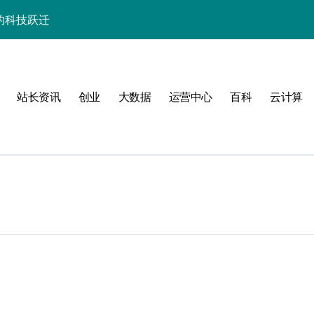
的科技跃迁
器高效运维实战指南
署与智能编排革新
站长资讯
创业
大数据
运营中心
百科
云计算
促服务器性能飙升
略
群的科技分类实践