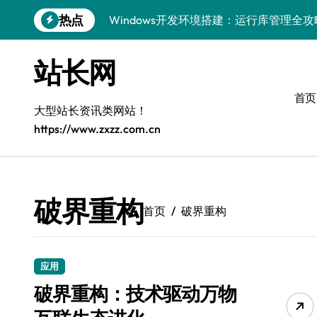
跳
热点
Windows开发环境搭建：运行库管理全攻
转
到
5G赋能前端革新，重塑移动互联体验
内
站长网
容
鸿蒙云架构下弹性计算优化探索
首页
计算机视觉索引漏洞深度剖析与修复
大型站长资讯类网站！
https://www.zxzz.com.cn
弹性计算重塑云架构：降本增效实战指南
驭5G之速，铸iOS移动互联新标杆
弹性计算赋能客户端云架构优化
破界重构
首页
破界重构
快速定位漏洞，优化索引效率
优化系统容器运维：高效编排提升客户体
应用
弹性架构赋能精准计算，重塑云端体验
破界重构：技术驱动万物