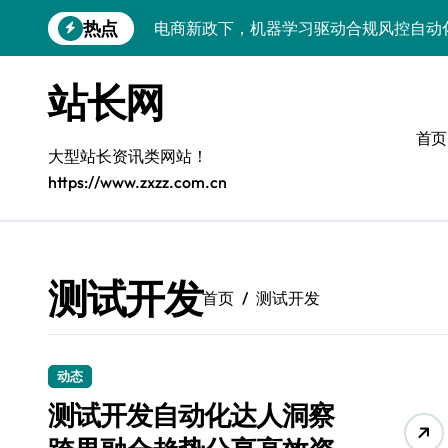
跳
热点
电商新政下，机器学习驱动合规风控自动
转
到
iOS电商速递：新政监管技术解析
内
站长网
容
电商新政落地：云成本优化的技术应对策
首页
电商新政密集落地，技术驱动监管新生态
大型站长资讯类网站！
https://www.zxzz.com.cn
新政驱动电商量子化资源整合新范式
新政监管下电商变革：PHP技术视角速递
电商新政下的API合规与技术重构
测试开发
首页
测试开发
新政落地，电商无障碍设计迎来技术新机
电商新政深度解码：技术赋能监管新趋势
动态
电商新政落地，大模型安全护航合规新阶
测试开发自动化达人洞察