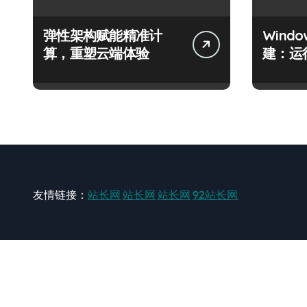
弹性架构赋能精准计
Wind
算，重塑云端体验
建：运
友情链接：
站长网
站长网
站长网
92站长网
站长网
大型站长资讯类网站！ https://www.zxzz.com.cn