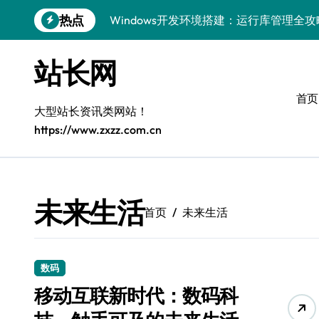
跳
热点
Windows开发环境搭建：运行库管理全攻
转
到
5G赋能前端革新，重塑移动互联体验
内
站长网
容
鸿蒙云架构下弹性计算优化探索
首页
计算机视觉索引漏洞深度剖析与修复
大型站长资讯类网站！
https://www.zxzz.com.cn
弹性计算重塑云架构：降本增效实战指南
驭5G之速，铸iOS移动互联新标杆
弹性计算赋能客户端云架构优化
未来生活
首页
未来生活
快速定位漏洞，优化索引效率
优化系统容器运维：高效编排提升客户体
数码
弹性架构赋能精准计算，重塑云端体验
移动互联新时代：数码科