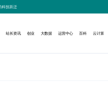
的科技跃迁
器高效运维实战指南
署与智能编排革新
站长资讯
创业
大数据
运营中心
百科
云计算
促服务器性能飙升
略
群的科技分类实践