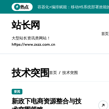
跳
热点
容器化+编排赋能：移动H5系统部署效能
转
到
科技赋能：系统优化+容器编排打造服务
内
站长网
容
科技赋能：容器化新策引领服务器高效部
首页
科技赋能：系统容器智能优化，高效编排
大型站长资讯类网站！
https://www.zxzz.com.cn
弹性架构赋能精准计算，重塑云端体验
Windows开发环境搭建：运行库管理全攻
5G赋能前端革新，重塑移动互联体验
技术突围
首页
技术突围
鸿蒙云架构下弹性计算优化探索
计算机视觉索引漏洞深度剖析与修复
要闻
系统优化驱动：容器编排策略在服务器集
新政下电商资源整合与技