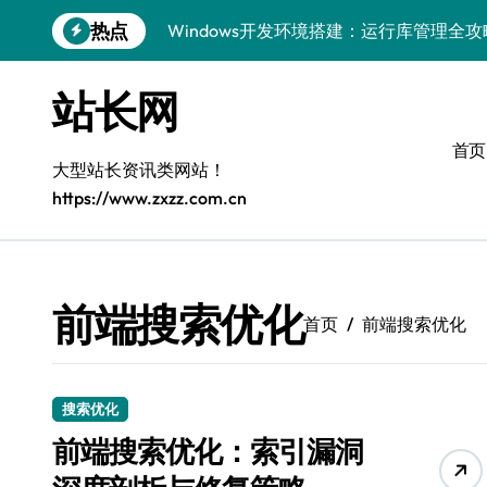
跳
热点
Windows开发环境搭建：运行库管理全攻
转
到
5G赋能前端革新，重塑移动互联体验
内
站长网
容
鸿蒙云架构下弹性计算优化探索
首页
计算机视觉索引漏洞深度剖析与修复
大型站长资讯类网站！
https://www.zxzz.com.cn
弹性计算重塑云架构：降本增效实战指南
驭5G之速，铸iOS移动互联新标杆
弹性计算赋能客户端云架构优化
前端搜索优化
首页
前端搜索优化
快速定位漏洞，优化索引效率
优化系统容器运维：高效编排提升客户体
搜索优化
弹性架构赋能精准计算，重塑云端体验
前端搜索优化：索引漏洞