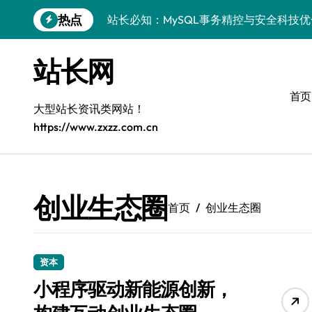
跳
热点
站长必知：MySQL事务精控与安全科技
转
到
安全视角下MySQL事务控制：科技护航
内
站长网
容
VR开发进阶：巧用MySQL事务控制解锁
首页
科技站长揭秘：MySQL事务控制进阶实
大型站长资讯类网站！
https://www.zxzz.com.cn
iOS开发进阶：MySQL事务处理科技赋
MySQL进阶实战：解锁后端事务处理与
科技赋能营销：移动H5站长MySQL事务
创业生态圈
首页
创业生态圈
MySQL事务精要：iOS后端开发科技实
Go语言揭秘：MySQL事务管理原理与响
资本
开源站长必知：MySQL事务精控与科技
小程序驱动新能源创新，