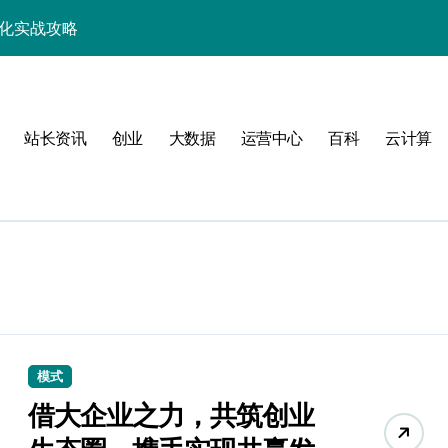
优化实战攻略
，站长必学的技术精要
科技新战力
站长资讯
创业
大数据
运营中心
百科
云计算
战，工程师必知技巧
能，技术实战全掌控
科技驱动性能优化
控制进阶实战
战，技术达人控局之道
应式高效实践指南
模式
合规风控实战攻略
借大企业之力，共筑创业