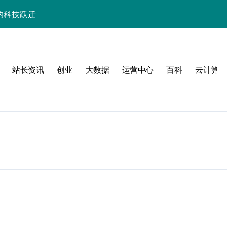
的科技跃迁
器高效运维实战指南
署与智能编排革新
站长资讯
创业
大数据
运营中心
百科
云计算
促服务器性能飙升
略
群的科技分类实践