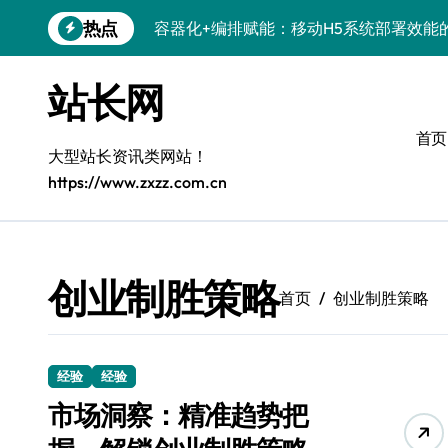
跳
热点
容器化+编排赋能：移动H5系统部署效能
转
到
科技赋能：系统优化+容器编排打造服务
内
站长网
容
科技赋能：容器化新策引领服务器高效部
首页
科技赋能：系统容器智能优化，高效编排
大型站长资讯类网站！
https://www.zxzz.com.cn
弹性架构赋能精准计算，重塑云端体验
Windows开发环境搭建：运行库管理全攻
5G赋能前端革新，重塑移动互联体验
创业制胜策略
首页
创业制胜策略
鸿蒙云架构下弹性计算优化探索
计算机视觉索引漏洞深度剖析与修复
经验
经验
系统优化驱动：容器编排策略在服务器集
市场洞察：精准趋势把