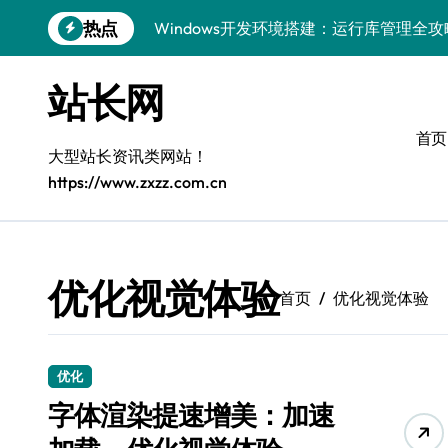
跳
热点
Windows开发环境搭建：运行库管理全攻
转
到
5G赋能前端革新，重塑移动互联体验
内
站长网
容
鸿蒙云架构下弹性计算优化探索
首页
计算机视觉索引漏洞深度剖析与修复
大型站长资讯类网站！
https://www.zxzz.com.cn
弹性计算重塑云架构：降本增效实战指南
驭5G之速，铸iOS移动互联新标杆
弹性计算赋能客户端云架构优化
优化视觉体验
首页
优化视觉体验
快速定位漏洞，优化索引效率
优化系统容器运维：高效编排提升客户体
优化
弹性架构赋能精准计算，重塑云端体验
字体渲染提速增美：加速