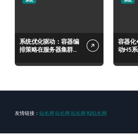
系统
系统
系统优化驱动：容器编
容器化
排策略在服务器集群的
动H5
科技分类实践
技跃迁
友情链接：
站长网
站长网
站长网
92站长网