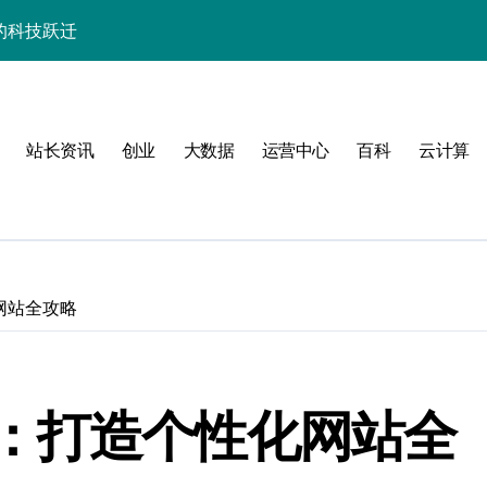
的科技跃迁
器高效运维实战指南
署与智能编排革新
站长资讯
创业
大数据
运营中心
百科
云计算
促服务器性能飙升
略
网站全攻略
：打造个性化网站全
群的科技分类实践