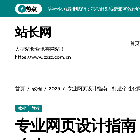
跳
热点
容器化+编排赋能：移动H5系统部署效能
转
到
科技赋能：系统优化+容器编排打造服务
内
站长网
容
科技赋能：容器化新策引领服务器高效部
首页
科技赋能：系统容器智能优化，高效编排
大型站长资讯类网站！
https://www.zxzz.com.cn
弹性架构赋能精准计算，重塑云端体验
Windows开发环境搭建：运行库管理全攻
5G赋能前端革新，重塑移动互联体验
首页
教程
2025
专业网页设计指南：打造个性化
鸿蒙云架构下弹性计算优化探索
教程
教程
计算机视觉索引漏洞深度剖析与修复
专业网页设计指南
系统优化驱动：容器编排策略在服务器集