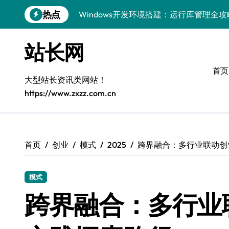
跳
热点
Windows开发环境搭建：运行库管理全攻
转
到
5G赋能前端革新，重塑移动互联体验
内
站长网
容
鸿蒙云架构下弹性计算优化探索
首页
计算机视觉索引漏洞深度剖析与修复
大型站长资讯类网站！
https://www.zxzz.com.cn
弹性计算重塑云架构：降本增效实战指南
驭5G之速，铸iOS移动互联新标杆
弹性计算赋能客户端云架构优化
首页
创业
模式
2025
跨界融合：多行业联动创
快速定位漏洞，优化索引效率
模式
优化系统容器运维：高效编排提升客户体
跨界融合：多行业
弹性架构赋能精准计算，重塑云端体验