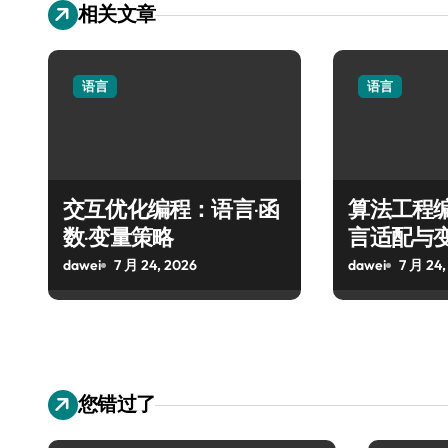
相关文章
语言
语言
交互优化编程：语言·函
算法工程
数·变量策略
言适配与
dawei
7 月 24, 2026
dawei
7 月 24,
您错过了