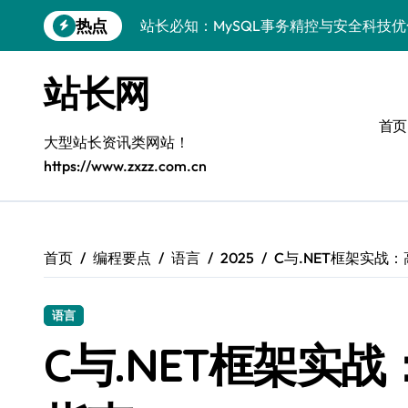
跳
站长必知：MySQL事务精控与安全科技
热点
转
到
安全视角下MySQL事务控制：科技护航
内
站长网
容
VR开发进阶：巧用MySQL事务控制解锁
首页
科技站长揭秘：MySQL事务控制进阶实
大型站长资讯类网站！
iOS开发进阶：MySQL事务处理科技赋
https://www.zxzz.com.cn
MySQL进阶实战：解锁后端事务处理与
科技赋能营销：移动H5站长MySQL事务
首页
编程要点
语言
2025
C与.NET框架实战
MySQL事务精要：iOS后端开发科技实
Go语言揭秘：MySQL事务管理原理与响
语言
C与.NET框架实
开源站长必知：MySQL事务精控与科技